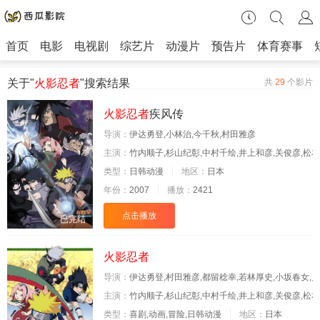
首页
电影
电视剧
综艺片
动漫片
预告片
体育赛事
关于"
火影忍者
"搜索结果
共
29
个影片
火影忍者
疾风传
导演：
伊达勇登,小林治,今千秋,村田雅彦
主演：
竹内顺子,杉山纪彰,中村千绘,井上和彦,关俊彦,松本
类型：
日韩动漫
地区：
日本
年份：
2007
播放：
2421
点击播放
已完结
火影忍者
导演：
伊达勇登,村田雅彦,都留稔幸,若林厚史,小坂春女,
主演：
竹内顺子,杉山纪彰,中村千绘,井上和彦,关俊彦,松
类型：
喜剧,动画,冒险,日韩动漫
地区：
日本