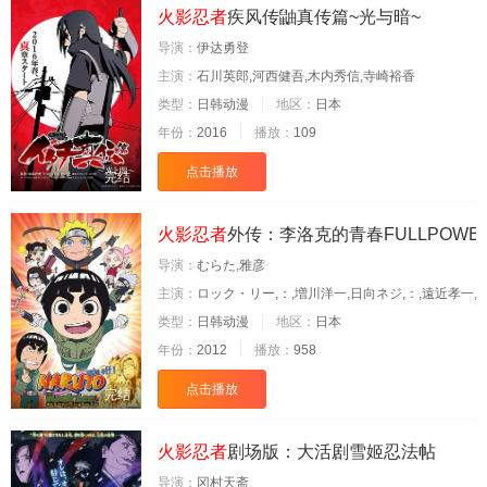
火影忍者
疾风传鼬真传篇~光与暗~
导演：
伊达勇登
主演：
石川英郎,河西健吾,木内秀信,寺崎裕香
类型：
日韩动漫
地区：
日本
年份：
2016
播放：
109
点击播放
完结
火影忍者
外传：李洛克的青春FULLPOWE
导演：
むらた,雅彦
主演：
ロック・リー,：,増川洋一,日向ネジ,：,遠近孝一,
类型：
日韩动漫
地区：
日本
年份：
2012
播放：
958
点击播放
完结
火影忍者
剧场版：大活剧雪姬忍法帖
导演：
冈村天斋