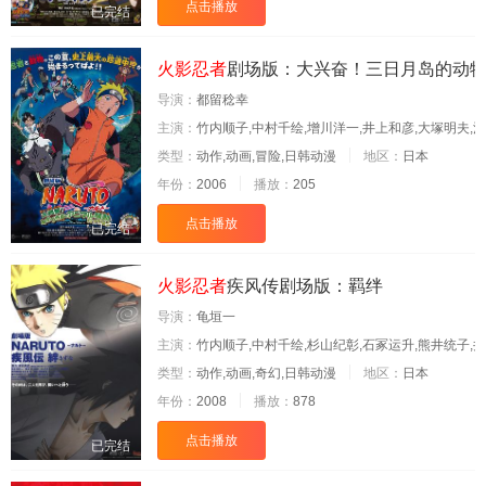
点击播放
已完结
火影忍者
剧场版：大兴奋！三日月岛的动
导演：
都留稔幸
主演：
竹内顺子,中村千绘,增川洋一,井上和彦,大塚明夫,
类型：
动作,动画,冒险,日韩动漫
地区：
日本
年份：
2006
播放：
205
点击播放
已完结
火影忍者
疾风传剧场版：羁绊
导演：
龟垣一
主演：
竹内顺子,中村千绘,杉山纪彰,石冢运升,熊井统子,
类型：
动作,动画,奇幻,日韩动漫
地区：
日本
年份：
2008
播放：
878
点击播放
已完结