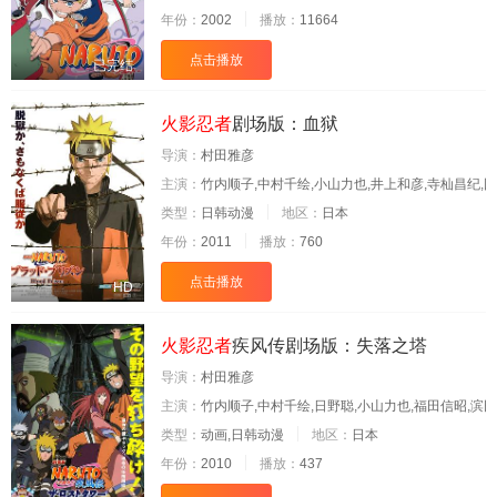
年份：
2002
播放：
11664
点击播放
已完结
火影忍者
剧场版：血狱
导演：
村田雅彦
主演：
竹内顺子,中村千绘,小山力也,井上和彦,寺杣昌纪,园
类型：
日韩动漫
地区：
日本
年份：
2011
播放：
760
点击播放
HD
火影忍者
疾风传剧场版：失落之塔
导演：
村田雅彦
主演：
竹内顺子,中村千绘,日野聪,小山力也,福田信昭,滨
类型：
动画,日韩动漫
地区：
日本
年份：
2010
播放：
437