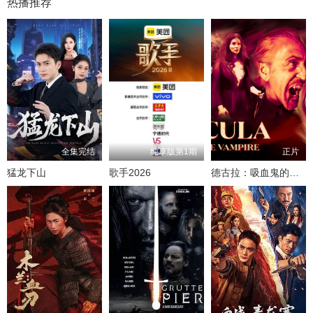
热播推荐
全集完结
纯享版第1期
正片
猛龙下山
歌手2026
德古拉：吸血鬼的崛起