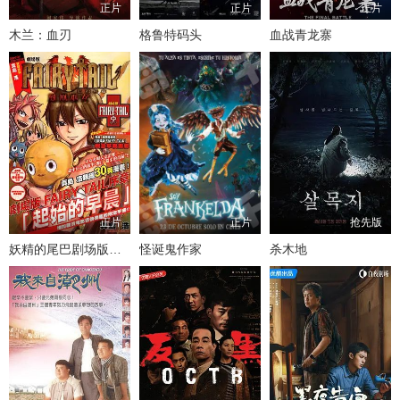
正片
正片
正片
木兰：血刃
格鲁特码头
血战青龙寨
正片
正片
抢先版
妖精的尾巴剧场版序章： 起始之朝
怪诞鬼作家
杀木地