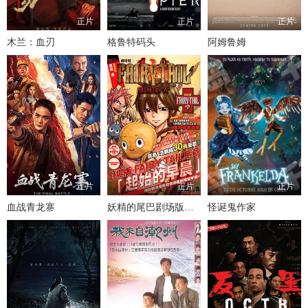
正片
正片
正片
木兰：血刃
格鲁特码头
阿姆鲁姆
正片
正片
正片
血战青龙寨
妖精的尾巴剧场版序章： 起始之朝
怪诞鬼作家