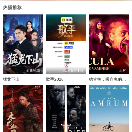
热播推荐
全集完结
纯享版第1期
正片
猛龙下山
歌手2026
德古拉：吸血鬼的崛起