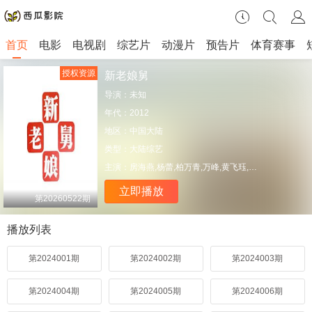
首页
电影
电视剧
综艺片
动漫片
预告片
体育赛事
授权资源
新老娘舅
导演：
未知
年代：
2012
地区：
中国大陆
类型：
大陆综艺
主演：
房海燕,杨蕾,柏万青,万峰,黄飞珏,裴蓁,冯红梅,张兆国,黄红梅,蔚兰
立即播放
第20260522期
播放列表
第2024001期
第2024002期
第2024003期
第2024004期
第2024005期
第2024006期